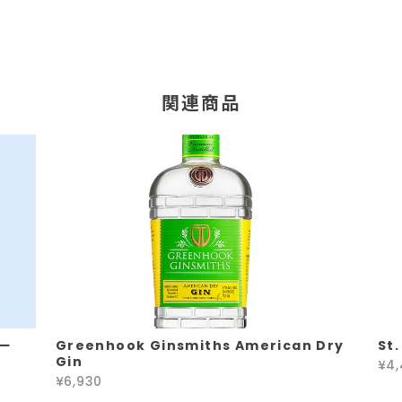
関連商品
カー
Greenhook Ginsmiths American Dry
St
Gin
¥4,
¥6,930